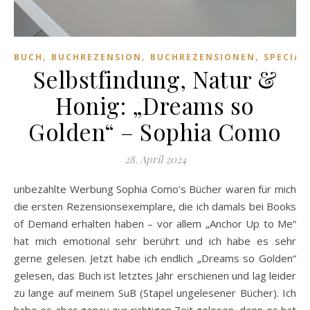
,
,
,
BUCH
BUCHREZENSION
BUCHREZENSIONEN
SPECIAL
Selbstfindung, Natur &
Honig: „Dreams so
Golden“ – Sophia Como
28. April 2024
unbezahlte Werbung Sophia Como’s Bücher waren für mich
die ersten Rezensionsexemplare, die ich damals bei Books
of Demand erhalten haben – vor allem „Anchor Up to Me“
hat mich emotional sehr berührt und ich habe es sehr
gerne gelesen. Jetzt habe ich endlich „Dreams so Golden“
gelesen, das Buch ist letztes Jahr erschienen und lag leider
zu lange auf meinem SuB (Stapel ungelesener Bücher). Ich
habe es aber genau zur richtigen Zeit gelesen, denn es hat