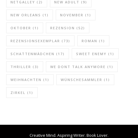
NETGALLEY
(2)
NEW ADULT
(9)
NEW ORLEANS
(1)
NOVEMBER
(1)
OKTOBER
(1)
REZENSION
(52)
REZENSIONSEXEMPLAR
(73)
ROMAN
(1)
SCHATTENMÄDCHEN
(17)
SWEET ENEMY
(1)
THRILLER
(3)
WE DONT TALK ANYMORE
(1)
WEIHNACHTEN
(1)
WÜNSCHESAMMLER
(1)
ZIRKEL
(1)
Creative Mind. Aspiring Writer. Book Lover.