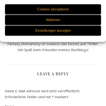
Cookies akzeptieren
ANASTASIA PUKHOVICH
Willkommen auf meinem Blog. Ich heiße Anastasia, bin 23
Ablehnen
Jahre alt und lebe in Krefeld. Lesen ist meine größte
Einstellungen anzeigen
Leidenschaft und ich möchte meine Liebe zu Büchern auf
diesem Blog mit euch teilen. Am liebsten lese ich Romance,
Fantasy (Romantasy ist sowieso das beste) und Thriller.
Viel Spaß beim Erkunden meines Buchblogs!
LEAVE A REPLY
Deine E-Mail-Adresse wird nicht veröffentlicht.
Erforderliche Felder sind mit
*
markiert