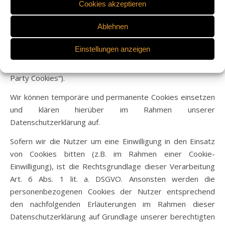
werden, die für Reichweitenmessung oder
Cookies akzeptieren
Marketingzwecke verwendet werden. Als „Third-Party-
Ablehnen
Cookie“ werden Cookies bezeichnet, die von anderen
Anbietern als dem Verantwortlichen, der das
Einstellungen anzeigen
Onlineangebot betreibt, angeboten werden (andernfalls,
wenn es nur dessen Cookies sind spricht man von „First-
Party Cookies“).
Wir können temporäre und permanente Cookies einsetzen
und klären hierüber im Rahmen unserer
Datenschutzerklärung auf.
Sofern wir die Nutzer um eine Einwilligung in den Einsatz
von Cookies bitten (z.B. im Rahmen einer Cookie-
Einwilligung), ist die Rechtsgrundlage dieser Verarbeitung
Art. 6 Abs. 1 lit. a. DSGVO. Ansonsten werden die
personenbezogenen Cookies der Nutzer entsprechend
den nachfolgenden Erläuterungen im Rahmen dieser
Datenschutzerklärung auf Grundlage unserer berechtigten