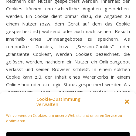
Rechnern der Nutzer gespeichert werden. Innerhalb der
Cookies können unterschiedliche Angaben gespeichert
werden. Ein Cookie dient primär dazu, die Angaben zu
einem Nutzer (bzw. dem Gerät auf dem das Cookie
gespeichert ist) während oder auch nach seinem Besuch
innerhalb eines Onlineangebotes zu speichern. Als
temporäre Cookies, bzw. „Session-Cookies“ oder
„transiente Cookies“, werden Cookies bezeichnet, die
gelöscht werden, nachdem ein Nutzer ein Onlineangebot
verlässt und seinen Browser schließt. In einem solchen
Cookie kann z.B. der Inhalt eines Warenkorbs in einem
Onlineshop oder ein Login-Status gespeichert werden. Als
„permanent“ oder „persistent“ werden Cookies
Cookie-Zustimmung
bezeichnet, die auch nach dem Schließen des Browsers
verwalten
gespeichert bleiben. So kann z.B. der Login-Status
gespeichert werden, wenn die Nutzer diese nach
Wir verwenden Cookies, um unsere Website und unseren Service zu
optimieren.
mehreren Tagen aufsuchen. Ebenso können in einem
solchen Cookie die Interessen der Nutzer gespeichert