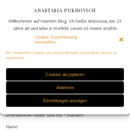
ANASTASIA PUKHOVICH
Willkommen auf meinem Blog. Ich heiße Anastasia, bin 23
Jahre alt und lebe in Krefeld. Lesen ist meine größte
Leidenschaft und ich möchte meine Liebe zu Büchern auf
Cookie-Zustimmung
verwalten
diesem Blog mit euch teilen. Am liebsten lese ich Romance,
Fantasy (Romantasy ist sowieso das beste) und Thriller.
Wir verwenden Cookies, um unsere Website und unseren Service zu
Viel Spaß beim Erkunden meines Buchblogs!
optimieren.
Cookies akzeptieren
LEAVE A REPLY
Ablehnen
Einstellungen anzeigen
Deine E-Mail-Adresse wird nicht veröffentlicht.
Erforderliche Felder sind mit
*
markiert
Name