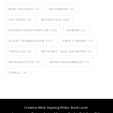
NEW ORLEANS
(1)
NOVEMBER
(1)
OKTOBER
(1)
REZENSION
(52)
REZENSIONSEXEMPLAR
(73)
ROMAN
(1)
SCHATTENMÄDCHEN
(17)
SWEET ENEMY
(1)
THRILLER
(3)
WE DONT TALK ANYMORE
(1)
WEIHNACHTEN
(1)
WÜNSCHESAMMLER
(1)
ZIRKEL
(1)
Creative Mind. Aspiring Writer. Book Lover.