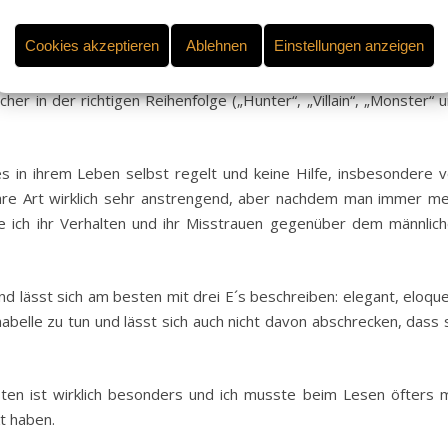
Cookies akzeptieren
Ablehnen
Einstellungen anzeigen
ine Buchreihe, allerdings kann man die Bände durchaus getre
her in der richtigen Reihenfolge („Hunter“, „Villain“, „Monster“ 
es in ihrem Leben selbst regelt und keine Hilfe, insbesondere 
 ihre Art wirklich sehr anstrengend, aber nachdem man immer m
te ich ihr Verhalten und ihr Misstrauen gegenüber dem männlic
und lässt sich am besten mit drei E´s beschreiben: elegant, eloqu
mabelle zu tun und lässt sich auch nicht davon abschrecken, dass 
en ist wirklich besonders und ich musste beim Lesen öfters 
t haben.