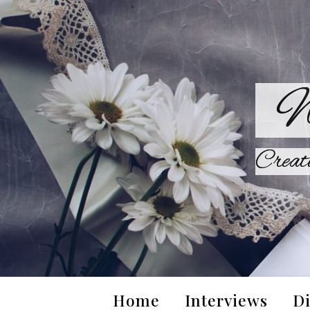
W
Creat
Home
Interviews
Di