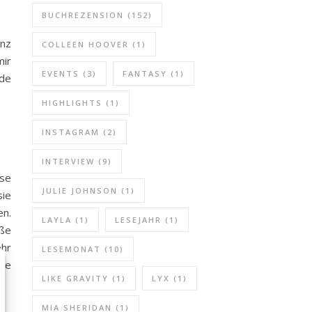
BUCHREZENSION
(152)
anz
COLLEEN HOOVER
(1)
mir
EVENTS
(3)
FANTASY
(1)
.de
HIGHLIGHTS
(1)
INSTAGRAM
(2)
INTERVIEW
(9)
ose
JULIE JOHNSON
(1)
sie
en.
LAYLA
(1)
LESEJAHR
(1)
oße
ehr
LESEMONAT
(10)
hle
LIKE GRAVITY
(1)
LYX
(1)
MIA SHERIDAN
(1)