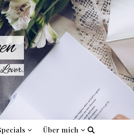
en
Lover.
Specials
Über mich