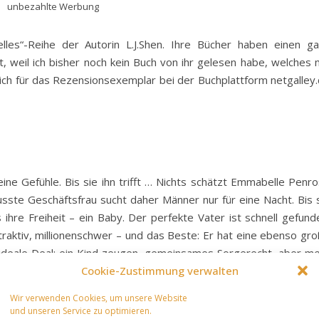
unbezahlte Werbung
lles“-Reihe der Autorin L.J.Shen. Ihre Bücher haben einen g
 weil ich bisher noch kein Buch von ihr gelesen habe, welches 
ich für das Rezensionsexemplar bei der Buchplattform netgalley
eine Gefühle. Bis sie ihn trifft … Nichts schätzt Emmabelle Penr
sste Geschäftsfrau sucht daher Männer nur für eine Nacht. Bis 
ihre Freiheit – ein Baby. Der perfekte Vater ist schnell gefund
attraktiv, millionenschwer – und das Beste: Er hat eine ebenso gr
 ideale Deal: ein Kind zeugen, gemeinsames Sorgerecht, aber m
Cookie-Zustimmung verwalten
nen Mann binden wollte, kommt sie nicht gegen die starken Gefü
Wir verwenden Cookies, um unsere Website
und unseren Service zu optimieren.