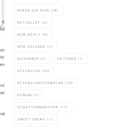
NEBEN DIR SEIN
(38)
nnt
NETGALLEY
(2)
und
NEW ADULT
(9)
NEW ORLEANS
(1)
von
ehr
NOVEMBER
(1)
OKTOBER
(1)
hen
REZENSION
(52)
REZENSIONSEXEMPLAR
(73)
ent
sie
ROMAN
(1)
SCHATTENMÄDCHEN
(17)
mal
SWEET ENEMY
(1)