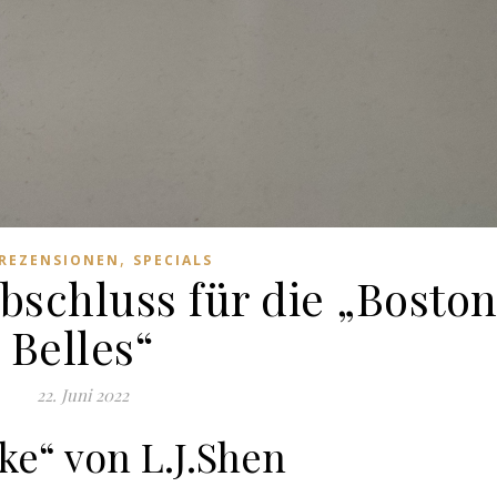
,
REZENSIONEN
SPECIALS
bschluss für die „Bosto
Belles“
22. Juni 2022
ke“ von L.J.Shen