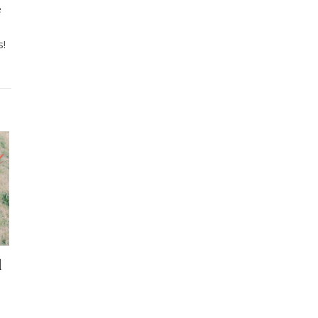
e
s!
l