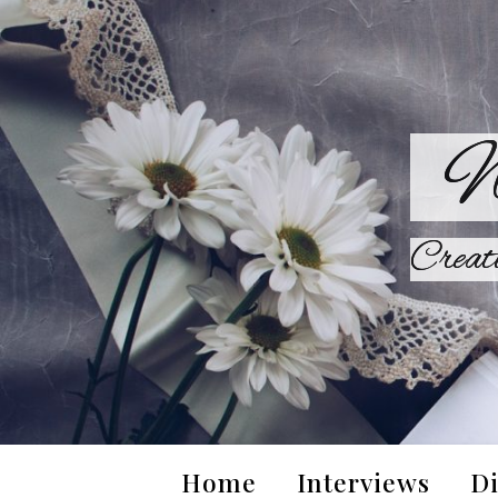
W
Creat
Home
Interviews
Di