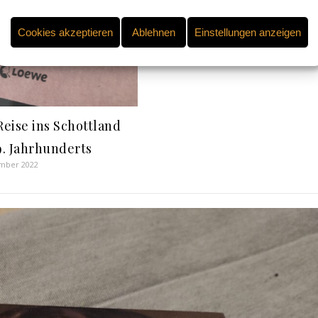
Wie würdest du dich
fühlen, wenn…?
Cookies akzeptieren
Ablehnen
Einstellungen anzeigen
5. Januar 2021
Reise ins Schottland
9. Jahrhunderts
mber 2022