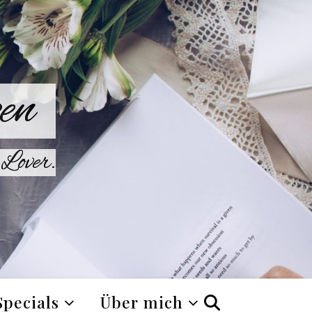
en
Lover.
Specials
Über mich