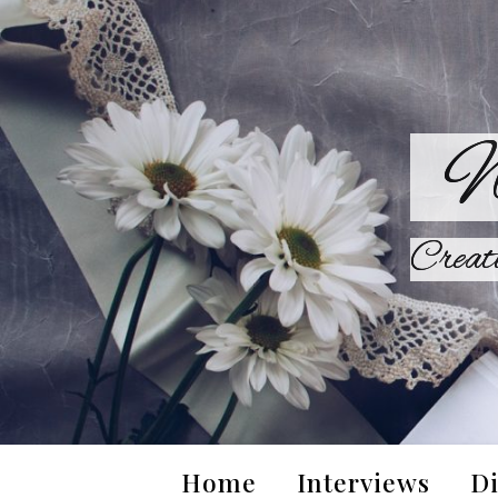
W
Creat
Home
Interviews
Di