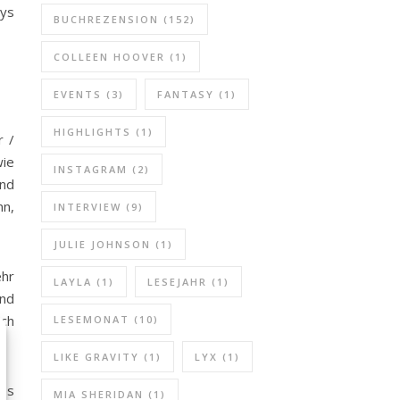
nys
BUCHREZENSION
(152)
COLLEEN HOOVER
(1)
EVENTS
(3)
FANTASY
(1)
HIGHLIGHTS
(1)
r /
wie
INSTAGRAM
(2)
und
nn,
INTERVIEW
(9)
JULIE JOHNSON
(1)
ehr
LAYLA
(1)
LESEJAHR
(1)
und
ich
LESEMONAT
(10)
LIKE GRAVITY
(1)
LYX
(1)
 es
MIA SHERIDAN
(1)