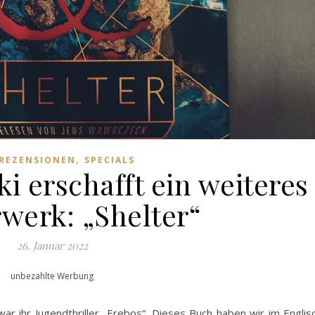
,
REZENSIONEN
SPECIALS
i erschafft ein weiteres
werk: „Shelter“
26. Januar 2022
unbezahlte Werbung
ar ihr Jugendthriller „Erebos“. Dieses Buch haben wir im Englis