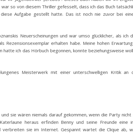
h war so von diesem Thriller gefesselt, dass ich das Buch tatsächl
diese Aufgabe gestellt hatte. Das ist noch nie zuvor bei ei
oznanskis Neuerscheinungen und war umso glücklicher, als ich 
als Rezensionsexemplar erhalten habe. Meine hohen Erwartun
um hatte ich das Hörbuch begonnen, konnte beziehungsweise wol
elungenes Meisterwerk mit einer unterschwelligen Kritik an 
kt und sie wären niemals darauf gekommen, wenn die Party nicht
aterlaune heraus erfinden Benny und seine Freunde eine i
 verbreiten sie im Internet. Gespannt wartet die Clique ab, 