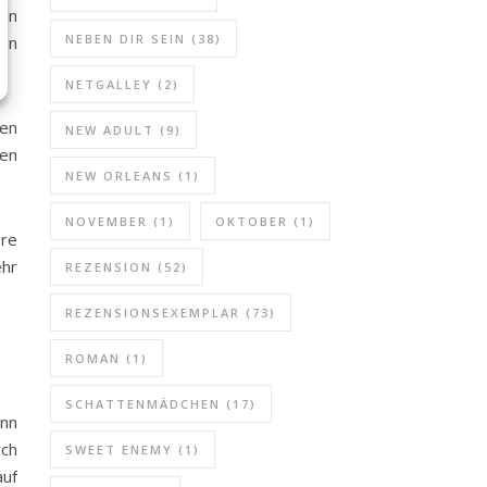
 in
NEBEN DIR SEIN
(38)
hon
NETGALLEY
(2)
len
NEW ADULT
(9)
ken
NEW ORLEANS
(1)
NOVEMBER
(1)
OKTOBER
(1)
ere
ehr
REZENSION
(52)
REZENSIONSEXEMPLAR
(73)
ROMAN
(1)
SCHATTENMÄDCHEN
(17)
enn
Ich
SWEET ENEMY
(1)
auf