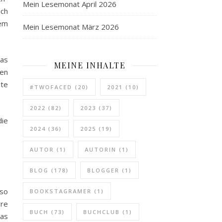
Mein Lesemonat April 2026
ich
nem
Mein Lesemonat März 2026
das
MEINE INHALTE
gen
lte
#TWOFACED
(20)
2021
(10)
2022
(82)
2023
(37)
die
2024
(36)
2025
(19)
AUTOR
(1)
AUTORIN
(1)
BLOG
(178)
BLOGGER
(1)
 so
BOOKSTAGRAMER
(1)
rre
BUCH
(73)
BUCHCLUB
(1)
was