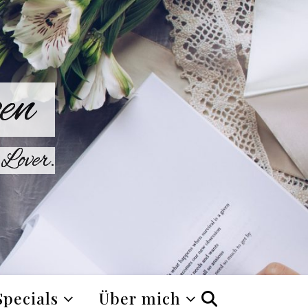
en
Lover.
Specials
Über mich