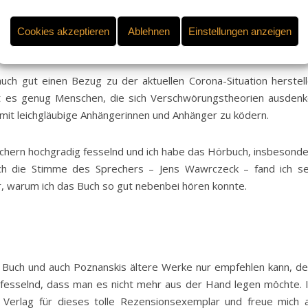
um an Verschwörungstheorien zu glauben oder diese auch direkt
e Freunde als harmloser Scherz begonnen hat, wird nämlich sc
Cookies akzeptieren
Ablehnen
Einstellungen anzeigen
uch gut einen Bezug zu der aktuellen Corona-Situation herstel
bt es genug Menschen, die sich Verschwörungstheorien ausden
mit leichgläubige Anhängerinnen und Anhänger zu ködern.
Büchern hochgradig fesselnd und ich habe das Hörbuch, insbesond
ch die Stimme des Sprechers – Jens Wawrczeck – fand ich s
, warum ich das Buch so gut nebenbei hören konnte.
s Buch und auch Poznanskis ältere Werke nur empfehlen kann, d
nd fesselnd, dass man es nicht mehr aus der Hand legen möchte. 
Verlag für dieses tolle Rezensionsexemplar und freue mich 