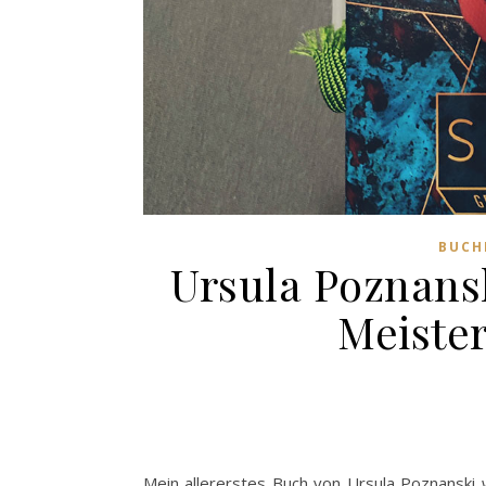
BUCH
Ursula Poznansk
Meister
Mein allererstes Buch von Ursula Poznanski w