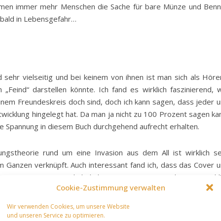
ehmen immer mehr Menschen die Sache für bare Münze und Ben
n bald in Lebensgefahr…
d sehr vielseitig und bei keinem von ihnen ist man sich als Höre
„Feind“ darstellen könnte. Ich fand es wirklich faszinierend, 
inem Freundeskreis doch sind, doch ich kann sagen, dass jeder 
twicklung hingelegt hat. Da man ja nicht zu 100 Prozent sagen ka
die Spannung in diesem Buch durchgehend aufrecht erhalten.
ungstheorie rund um eine Invasion aus dem All ist wirklich s
nem Ganzen verknüpft. Auch interessant fand ich, dass das Cover 
kreten Bezug zum Inhalt haben – was mir in Büchern tatsächl
Cookie-Zustimmung verwalten
Wir verwenden Cookies, um unsere Website
sere Gesellschaft und diese wird auch direkt deutlich. Leider gibt
und unseren Service zu optimieren.