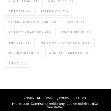
NEW ORLEANS
(1)
NOVEMBER
(1)
OKTOBER
(1)
REZENSION
(52)
REZENSIONSEXEMPLAR
(73)
ROMAN
(1)
SCHATTENMÄDCHEN
(17)
SWEET ENEMY
(1)
THRILLER
(3)
WE DONT TALK ANYMORE
(1)
WEIHNACHTEN
(1)
WÜNSCHESAMMLER
(1)
ZIRKEL
(1)
Creative Mind. Aspiring Writer. Book Lover.
Impressum
Datenschutzerklärung
Cookie-Richtlinie (EU)
Newsletter