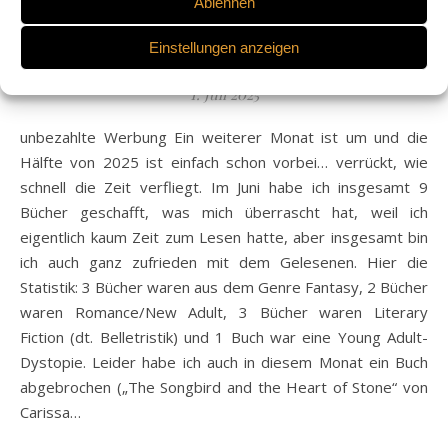
Ablehnen
,
BUCH
BUCHREZENSION
Mein Lesemonat Juni 2025
Einstellungen anzeigen
1. Juli 2025
unbezahlte Werbung Ein weiterer Monat ist um und die
Hälfte von 2025 ist einfach schon vorbei… verrückt, wie
schnell die Zeit verfliegt. Im Juni habe ich insgesamt 9
Bücher geschafft, was mich überrascht hat, weil ich
eigentlich kaum Zeit zum Lesen hatte, aber insgesamt bin
ich auch ganz zufrieden mit dem Gelesenen. Hier die
Statistik: 3 Bücher waren aus dem Genre Fantasy, 2 Bücher
waren Romance/New Adult, 3 Bücher waren Literary
Fiction (dt. Belletristik) und 1 Buch war eine Young Adult-
Dystopie. Leider habe ich auch in diesem Monat ein Buch
abgebrochen („The Songbird and the Heart of Stone“ von
Carissa…