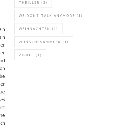
THRILLER
(3)
WE DONT TALK ANYMORE
(1)
in
WEIHNACHTEN
(1)
ein
WÜNSCHESAMMLER
(1)
er
ner
ZIRKEL
(1)
und
von
die
der
eue
es
itt
ine
uch