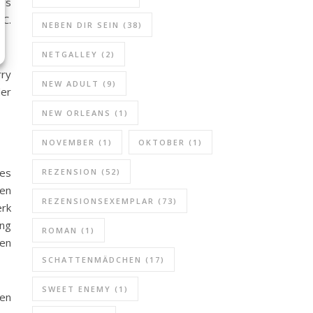
Das
 C.
NEBEN DIR SEIN
(38)
NETGALLEY
(2)
rry
NEW ADULT
(9)
der
NEW ORLEANS
(1)
NOVEMBER
(1)
OKTOBER
(1)
 es
REZENSION
(52)
ben
REZENSIONSEXEMPLAR
(73)
erk
ung
ROMAN
(1)
nen
SCHATTENMÄDCHEN
(17)
SWEET ENEMY
(1)
ren