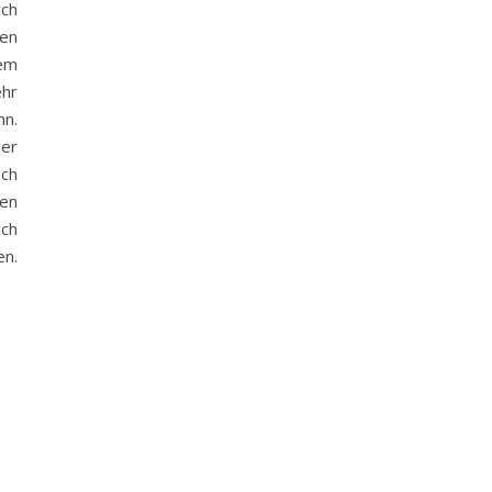
ich
den
lem
ehr
nn.
der
ch
ven
ach
en.