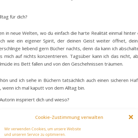
tag für dich?
en in neue Welten, wo du einfach die harte Realität einmal hinter 
ch wie ein eigener Spirit, der deinen Geist weiter öffnet, dei
verschlinge liebend gern Bücher nachts, denn da kann ich abschalt
 mich auf nichts konzentrieren. Tagsüber kann ich das nicht, a
odmüde ins Bett fallen und von den Geschehnissen träumen.
 schön und ich sehe in Büchern tatsächlich auch einen sicheren Ha
 wenn ich mal kaputt von dem Alltag bin.
torin inspiriert dich und wieso?
die mich immer wieder aufs Neue faszinieren. Ich kann nicht sag
Cookie-Zustimmung verwalten
 wirklich inspiriert. Aber wenn ich doch welche nennen müsste, d
Wir verwenden Cookies, um unsere Website
. Schwab. Sarah J. Maas hat mich aus einem Loch gezogen, in welc
und unseren Service zu optimieren.