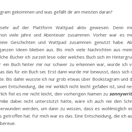
tagram gekommen und was gefällt dir am meisten daran?
sehr auf der Plattform Wattpad aktiv gewesen. Denn me
chon viele Jahre und Abenteuer zusammen. Vorher war es m
meine Geschichten und Wattpad zusammen genutzt habe. Ab
ganzen Ideen blieben aus. Bis mich viele Nachrichten aus mei
lche Bücher ich zurzeit lese oder welches Buch sich im Hintergr
 ein Buch hinter mir nur schwer zu erkennen war, wurde ich 
s das für ein Buch sei. Erst dann wurde mir bewusst, dass sich 
te. Bis dahin wusste ich nur grob etwas über Bookstagram und 
 Entscheidung, die mir wirklich nicht leicht gefallen ist, sind n
ch fiel es mir nicht leicht, den vorherigen Namen zu
sonnywrit
lie dabei nicht unterstützt hätte, wäre ich auch nie den Schr
erwunden werden, um dann zu wissen, dass es wohlmöglich e
 getroffen hat. Für mich war es das. Eine Entscheidung, die ich a
 bereue.