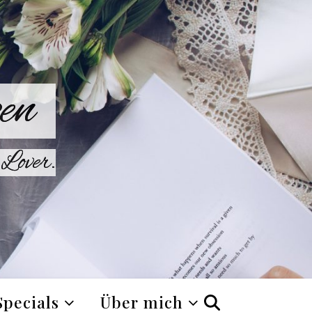
en
Lover.
Specials
Über mich