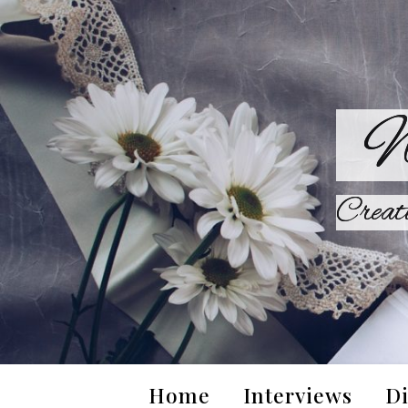
W
Creat
Home
Interviews
Di