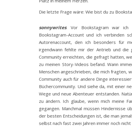
Platz in meinem Herzen.
Die letzte Frage wäre: Wie bist du zu Books
sonnywrites
: Vor Bookstagram war ich 
Bookstagram-Account und ich verbinden s
Autorenaccount, den ich besonders für 
irgendwann fehlte mir der Antrieb und die 
Community erreichten, die gefragt hatten, we
zu meinen Story-Videos befand. Wann immer
Menschen angeschrieben, die mich fragten, wa
Community auch für andere Dinge interessier
Büchercommunity. Und siehe da, mit einer neuen
Wege und neue Abenteuer entstanden. Natürli
zu ändern. Ich glaube, wenn mich meine Fami
gegangen. Manchmal müssen Hindernisse üb
der besten Entscheidungen ist, die man jemals
selbst nach fast zwei Jahren immer noch nicht