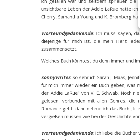
ich gefallen war und seitdem sprießen die 
unsichtbare Leben der Addie LaRue hätte ich 
Cherry, Samantha Young und K. Bromberg hätte
worteundgedankende
: Ich muss sagen, da
diejenige für mich ist, die mein Herz je
zusammensetzt.
Welches Buch könntest du denn immer und i
sonnywrites
: So sehr ich Sarah J. Maas, Jen
für mich immer wieder ein Buch geben, was mi
der Addie LaRue“ von V. E. Schwab. Noch ni
gelesen, verbunden mit allen Genres, die
Romance geht, dann nehme ich das Buch „It en
vergießen müssen wie bei der Geschichte von L
worteundgedankende
: Ich liebe die Büche