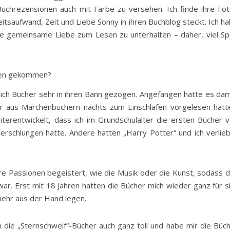
uchrezensionen auch mit Farbe zu versehen. Ich finde ihre Fo
itsaufwand, Zeit und Liebe Sonny in ihren Buchblog steckt. Ich h
sere gemeinsame Liebe zum Lesen zu unterhalten – daher, viel S
esen gekommen?
 mich Bücher sehr in ihren Bann gezogen. Angefangen hatte es dam
r aus Märchenbüchern nachts zum Einschlafen vorgelesen hatt
eiterentwickelt, dass ich im Grundschulalter die ersten Bücher 
erschlungen hatte. Andere hatten „Harry Potter“ und ich verlie
e Passionen begeistert, wie die Musik oder die Kunst, sodass 
ar. Erst mit 18 Jahren hatten die Bücher mich wieder ganz für s
ehr aus der Hand legen.
ch die „Sternschweif“-Bücher auch ganz toll und habe mir die Büc