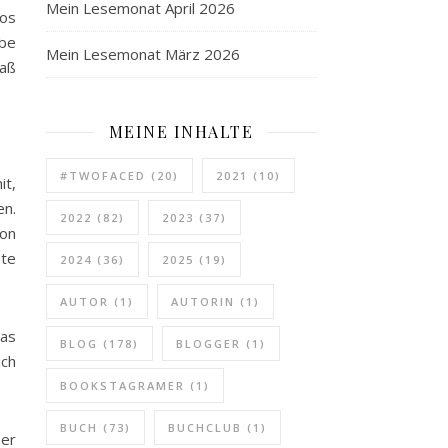
Mein Lesemonat April 2026
tos
abe
Mein Lesemonat März 2026
paß
MEINE INHALTE
#TWOFACED
(20)
2021
(10)
it,
en.
2022
(82)
2023
(37)
von
bte
2024
(36)
2025
(19)
AUTOR
(1)
AUTORIN
(1)
das
BLOG
(178)
BLOGGER
(1)
ich
BOOKSTAGRAMER
(1)
BUCH
(73)
BUCHCLUB
(1)
her