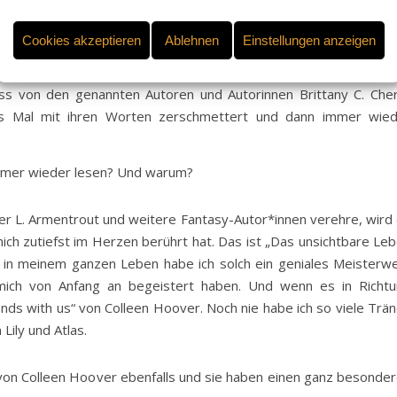
Ideen in mir wie richtige Blumen. Ohne V. E. Schwab´s Buch „
nicht mehr mit dem Malen angefangen. Ohne Vi Keeland, Brittany
Cookies akzeptieren
Ablehnen
Einstellungen anzeigen
 ich es wohl nie gewagt, selbst Geschichten zu schreiben.
ss von den genannten Autoren und Autorinnen Brittany C. Che
des Mal mit ihren Worten zerschmettert und dann immer wie
mmer wieder lesen? Und warum?
nifer L. Armentrout und weitere Fantasy-Autor*innen verehre, wird
ch zutiefst im Herzen berührt hat. Das ist „Das unsichtbare Le
e in meinem ganzen Leben habe ich solch ein geniales Meisterw
 mich von Anfang an begeistert haben. Und wenn es in Richt
ds with us“ von Colleen Hoover. Noch nie habe ich so viele Trä
ily und Atlas.
r von Colleen Hoover ebenfalls und sie haben einen ganz besonde