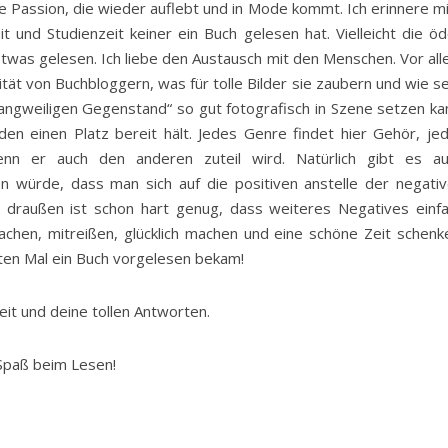
te Passion, die wieder auflebt und in Mode kommt. Ich erinnere m
t und Studienzeit keiner ein Buch gelesen hat. Vielleicht die ö
 etwas gelesen. Ich liebe den Austausch mit den Menschen. Vor al
ität von Buchbloggern, was für tolle Bilder sie zaubern und wie s
ngweiligen Gegenstand“ so gut fotografisch in Szene setzen ka
den einen Platz bereit hält. Jedes Genre findet hier Gehör, je
n er auch den anderen zuteil wird. Natürlich gibt es au
n würde, dass man sich auf die positiven anstelle der negati
 draußen ist schon hart genug, dass weiteres Negatives einf
achen, mitreißen, glücklich machen und eine schöne Zeit schenk
sten Mal ein Buch vorgelesen bekam!
Zeit und deine tollen Antworten.
 Spaß beim Lesen!