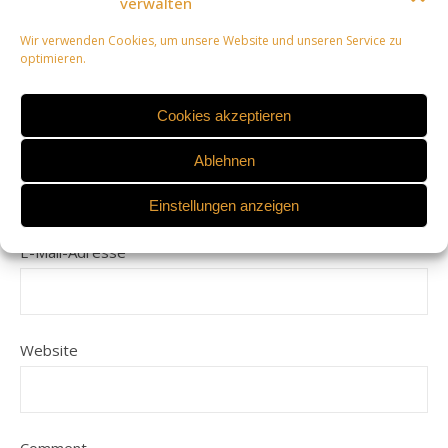
verwalten
LEAVE A REPLY
Wir verwenden Cookies, um unsere Website und unseren Service zu
optimieren.
Deine E-Mail-Adresse wird nicht veröffentlicht.
Erforderliche Felder sind mit
*
markiert
Cookies akzeptieren
Name
Ablehnen
Einstellungen anzeigen
E-Mail-Adresse
Website
Comment