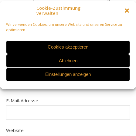
Cookie-Zustimmung
verwalten
Wir verwenden Cookies, um unsere Website und unseren Service zu
LEAVE A REPLY
optimieren.
Cookies akzeptieren
Deine E-Mail-Adresse wird nicht veröffentlicht.
Erforderliche Felder sind mit
*
markiert
Ablehnen
Name
Einstellungen anzeigen
E-Mail-Adresse
Website