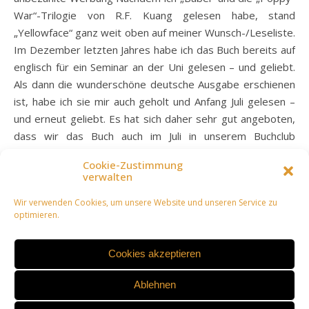
War“-Trilogie von R.F. Kuang gelesen habe, stand
„Yellowface“ ganz weit oben auf meiner Wunsch-/Leseliste.
Im Dezember letzten Jahres habe ich das Buch bereits auf
englisch für ein Seminar an der Uni gelesen – und geliebt.
Als dann die wunderschöne deutsche Ausgabe erschienen
ist, habe ich sie mir auch geholt und Anfang Juli gelesen –
und erneut geliebt. Es hat sich daher sehr gut angeboten,
dass wir das Buch auch im Juli in unserem Buchclub
„Zwischen den Zeilen“ gelesen haben. Zum Inhalt Der
Cookie-Zustimmung
Klappentext: June Hayward und Athena Liu könnten beide
verwalten
aufstrebende Stars der…
Wir verwenden Cookies, um unsere Website und unseren Service zu
optimieren.
WEITERLESEN
Cookies akzeptieren
Ablehnen