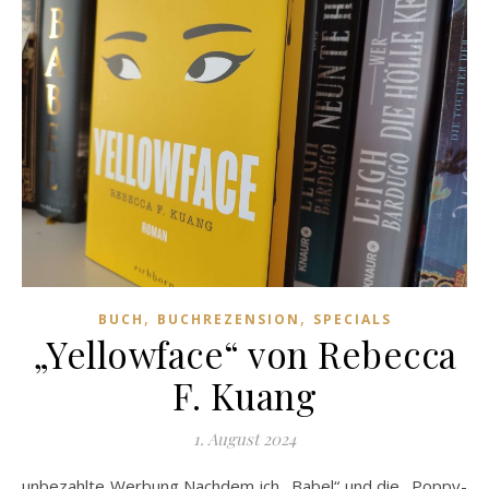
,
,
BUCH
BUCHREZENSION
SPECIALS
„Yellowface“ von Rebecca
F. Kuang
1. August 2024
unbezahlte Werbung Nachdem ich „Babel“ und die „Poppy-