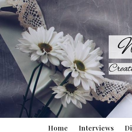
W
Creat
Home
Interviews
Di