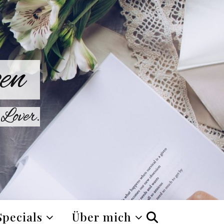
en
Lover.
Specials
Über mich