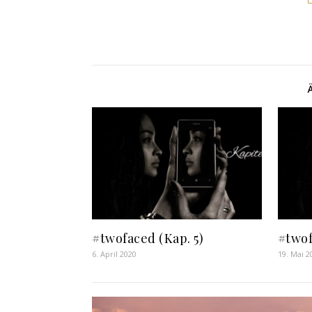
#twofaced (Kap. 5)
#twof
6. April 2020
19. Mai 2