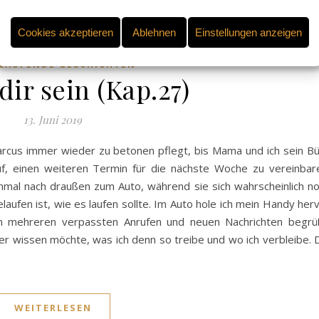
Cookies akzeptieren
Ablehnen
Einstellungen anzeigen
LAUFENDE GESCHICHTEN
ir sein (Kap.27)
13. Juni 2019
arcus immer wieder zu betonen pflegt, bis Mama und ich sein B
f, einen weiteren Termin für die nächste Woche zu vereinbar
nmal nach draußen zum Auto, während sie sich wahrscheinlich n
aufen ist, wie es laufen sollte. Im Auto hole ich mein Handy her
n mehreren verpassten Anrufen und neuen Nachrichten begrü
er wissen möchte, was ich denn so treibe und wo ich verbleibe. 
WEITERLESEN