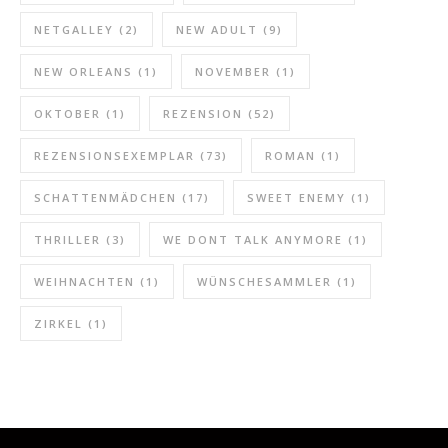
NETGALLEY
(2)
NEW ADULT
(9)
NEW ORLEANS
(1)
NOVEMBER
(1)
OKTOBER
(1)
REZENSION
(52)
REZENSIONSEXEMPLAR
(73)
ROMAN
(1)
SCHATTENMÄDCHEN
(17)
SWEET ENEMY
(1)
THRILLER
(3)
WE DONT TALK ANYMORE
(1)
WEIHNACHTEN
(1)
WÜNSCHESAMMLER
(1)
ZIRKEL
(1)