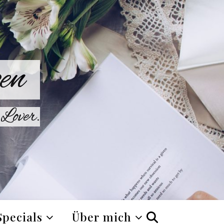
en
Lover.
Specials
Über mich