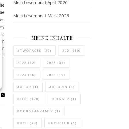
Mein Lesemonat April 2026
die
die
Mein Lesemonat März 2026
nes
hey
lla
MEINE INHALTE
ern
 an
#TWOFACED
(20)
2021
(10)
ch,
2022
(82)
2023
(37)
2024
(36)
2025
(19)
AUTOR
(1)
AUTORIN
(1)
BLOG
(178)
BLOGGER
(1)
BOOKSTAGRAMER
(1)
BUCH
(73)
BUCHCLUB
(1)
e