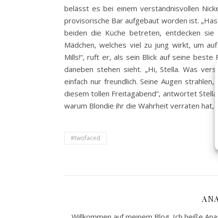
belässt es bei einem verständnisvollen Nic
provisorische Bar aufgebaut worden ist. „Hast d
beiden die Küche betreten, entdecken sie 
Mädchen, welches viel zu jung wirkt, um au
Mills!“, ruft er, als sein Blick auf seine bes
daneben stehen sieht. „Hi, Stella. Was versc
einfach nur freundlich. Seine Augen strahlen,
diesem tollen Freitagabend“, antwortet Stella
warum Blondie ihr die Wahrheit verraten hat, 
#twofaced
AN
Willkommen auf meinem Blog. Ich heiße Anast