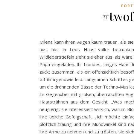
FORT
#twof
Milena kann ihren Augen kaum trauen, als sie
aus, hier in Leos Haus voller betrunke
Wildlederstiefeln sieht sie eher aus, als wär
Papa eingeladen. Ihr blondes, langes Haar fl
zuckt zusammen, als ein offensichtlich besof
tut ihr irgendwie leid. Langsamen Schrittes g
um die dröhnenden Bässe der Techno-Musik zu 
ihr Gegenüber mit großen, überraschten Augen.
Haarsträhnen aus dem Gesicht. „Was machs
neugierig, sie interessiert wirklich, warum B
ihre übliche Gefolgschaft. „Ich möchte einfa
plötzlich traurig und ihre Mundwinkel sind n
ihre Arme zu nehmen und zu trösten, sie sieh