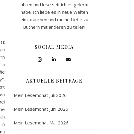
Jahren und lese seit ich es gelernt
habe. Ich liebe es in neue Welten
einzutauchen und meine Liebe zu
Büchern mit anderen zu teilen!
atz
SOCIAL MEDIA
en
rrn
lla
die
y“,
AKTUELLE BEITRÄGE
ert
den
Mein Lesemonat Juli 2026
bei
Mein Lesemonat Juni 2026
hne
ich
Mein Lesemonat Mai 2026
 in
ena