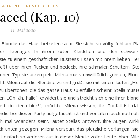
LAUFENDE GESCHICHTEN
aced (Kap. 10)
11. Mai 2020
 Blondie das Haus betreten sieht. Sie sieht so völlig fehl am Pl
ner Teenager. In ihrem roten Kleidchen und den schwarz
e sie zu einem geschäftlichen Business-Essen mit ihrem lieben He
ießt über ihren Rücken und bedeckt ihre schmalen Schultern. Ste
fener Typ sie anrempelt. Milena muss unwillkürlich grinsen, Blon
eht Milena auf die Blondine zu und grüßt sie mit einem lauten „He
übertönen, die das ganze Haus zu erfüllen scheint. Stella must
 „Oh, äh, hallo“, erwidert sie und streicht sich eine ihrer blon
t du denn hier?“, möchte Milena wissen, ihr Tonfall ist da
londie bei dieser Party aufgetaucht ist und vor allem auch noch o
ch mal woanders sein“, lautet Stellas Antwort, ihre Augen wirkl
ach unten gezogen. Milena verspürt das plötzliche Verlangen, sie
t einfach so verloren aus in dieser Meute voller Leute. Aber Mil