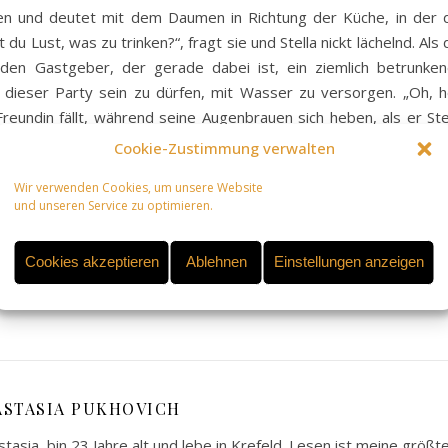
ken und deutet mit dem Daumen in Richtung der Küche, in der 
u Lust, was zu trinken?“, fragt sie und Stella nickt lächelnd. Als 
den Gastgeber, der gerade dabei ist, ein ziemlich betrunke
f dieser Party sein zu dürfen, mit Wasser zu versorgen. „Oh, 
te Freundin fällt, während seine Augenbrauen sich heben, als er Ste
hafft mir die Ehre?“ Sein Tonfall klingt nicht sarkastisch, sond
Cookie-Zustimmung verwalten
 während er sie breit angrinst. „Ich wollte einfach nur ausgehen
Wir verwenden Cookies, um unsere Website
 und schenkt Leo ebenfalls ein breites Grinsen. Milena wundert si
und unseren Service zu optimieren.
während sie Leo diese offensichtlich verschweigt.
Cookies akzeptieren
Ablehnen
Einstellungen anzeigen
ASTASIA PUKHOVICH
asia, bin 23 Jahre alt und lebe in Krefeld. Lesen ist meine größt