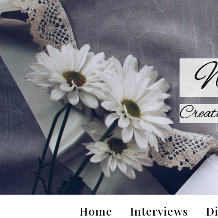
W
Creat
Home
Interviews
Di