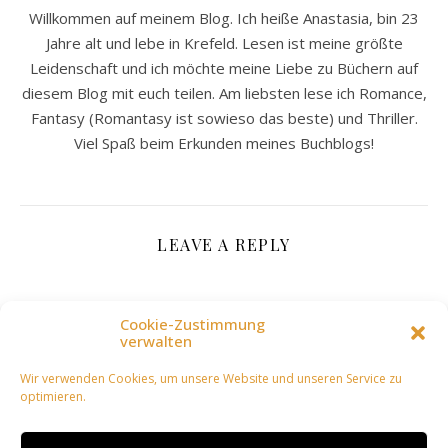
Willkommen auf meinem Blog. Ich heiße Anastasia, bin 23
Jahre alt und lebe in Krefeld. Lesen ist meine größte
Leidenschaft und ich möchte meine Liebe zu Büchern auf
diesem Blog mit euch teilen. Am liebsten lese ich Romance,
Fantasy (Romantasy ist sowieso das beste) und Thriller.
Viel Spaß beim Erkunden meines Buchblogs!
LEAVE A REPLY
Deine E-Mail-Adresse wird nicht veröffentlicht.
Cookie-Zustimmung
verwalten
Erforderliche Felder sind mit
*
markiert
Wir verwenden Cookies, um unsere Website und unseren Service zu
Name
optimieren.