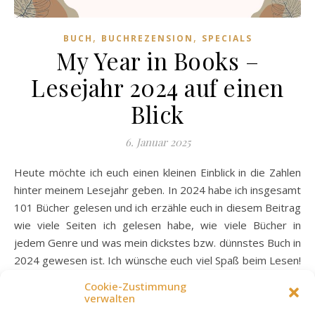
,
,
BUCH
BUCHREZENSION
SPECIALS
My Year in Books –
Lesejahr 2024 auf einen
Blick
6. Januar 2025
Heute möchte ich euch einen kleinen Einblick in die Zahlen
hinter meinem Lesejahr geben. In 2024 habe ich insgesamt
101 Bücher gelesen und ich erzähle euch in diesem Beitrag
wie viele Seiten ich gelesen habe, wie viele Bücher in
jedem Genre und was mein dickstes bzw. dünnstes Buch in
2024 gewesen ist. Ich wünsche euch viel Spaß beim Lesen!
Seiten Genre Format Kleiner Disclaimer: Ich habe manchmal
Cookie-Zustimmung
ein Buch sowohl gelesen als Printexemplar, aber auch das
verwalten
Hörbuch gehört, deshalb habe ich solchen Fällen 2 Striche