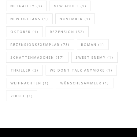
NETGALLEY
(2)
NEW ADULT
(9)
NEW ORLEANS
(1)
NOVEMBER
(1)
OKTOBER
(1)
REZENSION
(52)
REZENSIONSEXEMPLAR
(73)
ROMAN
(1)
SCHATTENMÄDCHEN
(17)
SWEET ENEMY
(1)
THRILLER
(3)
WE DONT TALK ANYMORE
(1)
WEIHNACHTEN
(1)
WÜNSCHESAMMLER
(1)
ZIRKEL
(1)