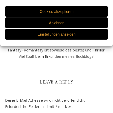
Cookies akzeptieren
ANASTASIA PUKHOVICH
Ablehnen
Willkommen auf meinem Blog. Ich heiße Anastasia, bin 23
Jahre alt und lebe in Krefeld. Lesen ist meine größte
Einstellungen anzeigen
Leidenschaft und ich möchte meine Liebe zu Büchern auf
diesem Blog mit euch teilen. Am liebsten lese ich Romance,
Fantasy (Romantasy ist sowieso das beste) und Thriller.
Viel Spaß beim Erkunden meines Buchblogs!
LEAVE A REPLY
Deine E-Mail-Adresse wird nicht veröffentlicht.
Erforderliche Felder sind mit
*
markiert