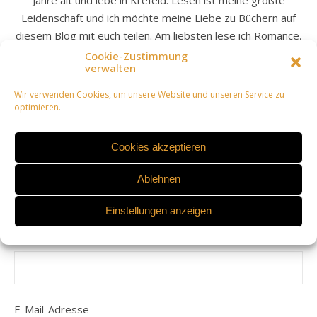
Leidenschaft und ich möchte meine Liebe zu Büchern auf
diesem Blog mit euch teilen. Am liebsten lese ich Romance,
Fantasy (Romantasy ist sowieso das beste) und Thriller.
Cookie-Zustimmung
verwalten
Viel Spaß beim Erkunden meines Buchblogs!
Wir verwenden Cookies, um unsere Website und unseren Service zu
optimieren.
LEAVE A REPLY
Cookies akzeptieren
Ablehnen
Deine E-Mail-Adresse wird nicht veröffentlicht.
Erforderliche Felder sind mit
*
markiert
Einstellungen anzeigen
Name
E-Mail-Adresse