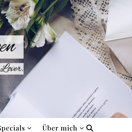
en
Lover.
Specials
Über mich