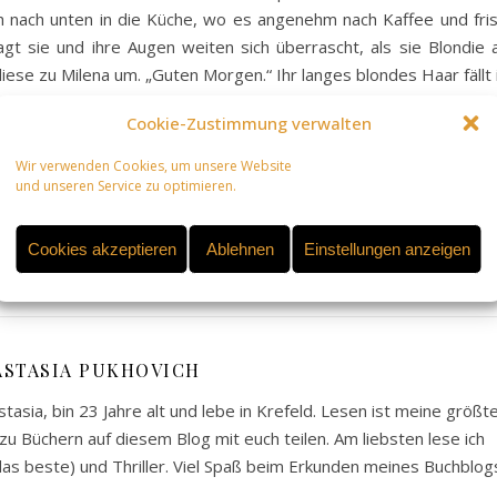
ich nach unten in die Küche, wo es angenehm nach Kaffee und fri
gt sie und ihre Augen weiten sich überrascht, als sie Blondie
diese zu Milena um. „Guten Morgen.“ Ihr langes blondes Haar fällt 
sicht glänzt und ihre Augen strahlen das Mädchen ihr gegenüber 
Cookie-Zustimmung verwalten
n überrascht. Nein, es ist das große, dunkelgraue Shirt, in welc
on Leo. Der genau in dem Moment die Küche betritt.
Wir verwenden Cookies, um unsere Website
und unseren Service zu optimieren.
Cookies akzeptieren
Ablehnen
Einstellungen anzeigen
ASTASIA PUKHOVICH
asia, bin 23 Jahre alt und lebe in Krefeld. Lesen ist meine größt
u Büchern auf diesem Blog mit euch teilen. Am liebsten lese ich
s beste) und Thriller. Viel Spaß beim Erkunden meines Buchblog