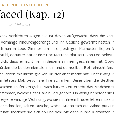
LAUFENDE GESCHICHTEN
aced (Kap. 12)
26. Mai 2020
 ganz verklebten Augen. Sie ist davon aufgewacht, dass die zar
 Vorhänge hindurchgedrängt und ihr Gesicht gewärmt hatten. 
ch nun in Leos Zimmer um. Ihre gestrigen Klamotten liegen f
tuhl, darunter hat er ihre Doc Martens platziert. Von Leo selbst 
htlich, dass er nicht hier in diesem Zimmer geschlafen hat. Obw
ürden die beiden niemals in ein und demselben Bett einschlafen.
vor Jahren mit ihrem großen Bruder abgemacht hat. Finger weg 
in letztes Mal, bevor sie ihre schlanken Beine über die Bettka
weichen Läufer vergräbt. Nach kurzer Zeit erhebt das Mädchen s
immer, welches ganz allein Leo gehört. Ein wenig beneidet sie 
hre eigene winzige Wohnung, wo sie mit ihrem Bruder leben muss 
er schnellen, kalten Dusche, wobei Milena sich die Zähne putzt 
 hat, trocknet sie sich ab und schlüpft dann in ihre Klamotten. 