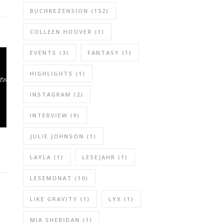
BUCHREZENSION
(152)
COLLEEN HOOVER
(1)
EVENTS
(3)
FANTASY
(1)
HIGHLIGHTS
(1)
INSTAGRAM
(2)
INTERVIEW
(9)
JULIE JOHNSON
(1)
LAYLA
(1)
LESEJAHR
(1)
LESEMONAT
(10)
LIKE GRAVITY
(1)
LYX
(1)
MIA SHERIDAN
(1)