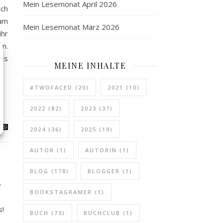
Mein Lesemonat April 2026
sch
 am
Mein Lesemonat März 2026
ihr
an.
hes
MEINE INHALTE
#TWOFACED
(20)
2021
(10)
2022
(82)
2023
(37)
2024
(36)
2025
(19)
AUTOR
(1)
AUTORIN
(1)
BLOG
(178)
BLOGGER
(1)
e
BOOKSTAGRAMER
(1)
s!
BUCH
(73)
BUCHCLUB
(1)