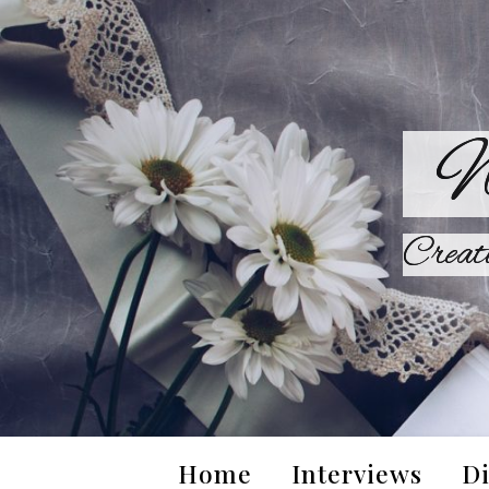
W
Creat
Home
Interviews
Di