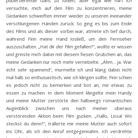
pubertierende Gans zu fühlen, aber egal wie hart ich
versuchte, mich auf den Film zu konzentrieren, meine
Gedanken schweiften immer wieder zu unseren ineinander
verschlungenen Händen zurück. So ging es bis zum Ende
des Films und als dieser vorbei war, atmete ich tief durch,
während Finn meine Hand losließ, um den Fernseher
auszuschalten. „Hat dir der Film gefallen?“, wollte er wissen
und grinste mich dabei mit diesem fiesen Grübchen an, das
meine Gedanken nur noch mehr vernebelte. „Ähm… ja. War
echt sehr spannend“, murmelte ich und klang dabei nicht
mal halb so enthusiastisch, wie ich klingen sollte. Finn schien
es jedoch nicht zu bemerken und bot an, mir etwas zu
essen zu machen. In dem Moment klingelte mein Handy
und meine Mutter zerstörte den halbwegs romantischen
Augenblick zwischen uns nach meiner überaus
verstörenden Aktion beim Film gucken. „Hallo, Lissa! Wo
steckst du denn?“, trällerte mir meine Mutter auch sofort
ins Ohr, als ich den Anruf entgegennahm. Ich verdrehte