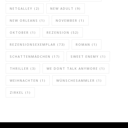
NETGALLEY
(2)
NEW ADULT
(9)
NEW ORLEANS
(1)
NOVEMBER
(1)
OKTOBER
(1)
REZENSION
(52)
REZENSIONSEXEMPLAR
(73)
ROMAN
(1)
SCHATTENMÄDCHEN
(17)
SWEET ENEMY
(1)
THRILLER
(3)
WE DONT TALK ANYMORE
(1)
WEIHNACHTEN
(1)
WÜNSCHESAMMLER
(1)
ZIRKEL
(1)