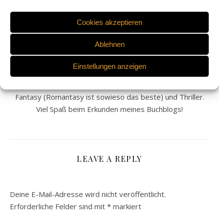
Cookies akzeptieren
ANASTASIA PUKHOVICH
Ablehnen
Willkommen auf meinem Blog. Ich heiße Anastasia, bin 23
Jahre alt und lebe in Krefeld. Lesen ist meine größte
Einstellungen anzeigen
Leidenschaft und ich möchte meine Liebe zu Büchern auf
diesem Blog mit euch teilen. Am liebsten lese ich Romance,
Fantasy (Romantasy ist sowieso das beste) und Thriller.
Viel Spaß beim Erkunden meines Buchblogs!
LEAVE A REPLY
Deine E-Mail-Adresse wird nicht veröffentlicht.
Erforderliche Felder sind mit
*
markiert