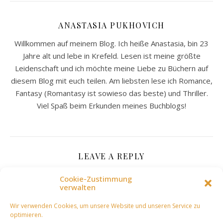
ANASTASIA PUKHOVICH
Willkommen auf meinem Blog. Ich heiße Anastasia, bin 23
Jahre alt und lebe in Krefeld. Lesen ist meine größte
Leidenschaft und ich möchte meine Liebe zu Büchern auf
diesem Blog mit euch teilen. Am liebsten lese ich Romance,
Fantasy (Romantasy ist sowieso das beste) und Thriller.
Viel Spaß beim Erkunden meines Buchblogs!
LEAVE A REPLY
Cookie-Zustimmung
verwalten
Deine E-Mail-Adresse wird nicht veröffentlicht.
Erforderliche Felder sind mit
*
markiert
Wir verwenden Cookies, um unsere Website und unseren Service zu
optimieren.