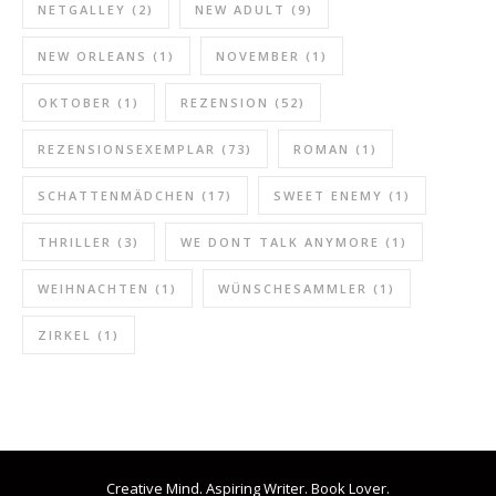
NETGALLEY
(2)
NEW ADULT
(9)
NEW ORLEANS
(1)
NOVEMBER
(1)
OKTOBER
(1)
REZENSION
(52)
REZENSIONSEXEMPLAR
(73)
ROMAN
(1)
SCHATTENMÄDCHEN
(17)
SWEET ENEMY
(1)
THRILLER
(3)
WE DONT TALK ANYMORE
(1)
WEIHNACHTEN
(1)
WÜNSCHESAMMLER
(1)
ZIRKEL
(1)
Creative Mind. Aspiring Writer. Book Lover.