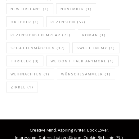
NEW ORLEANS
(1)
NOVEMBER
(1)
OKTOBER
(1)
REZENSION
(52)
REZENSIONSEXEMPLAR
(73)
ROMAN
(1)
SCHATTENMÄDCHEN
(17)
SWEET ENEMY
(1)
THRILLER
(3)
WE DONT TALK ANYMORE
(1)
WEIHNACHTEN
(1)
WÜNSCHESAMMLER
(1)
ZIRKEL
(1)
Creative Mind. Aspiring Writer. Book Lover.
Impressum
Datenschutzerklärung
Cookie-Richtlinie (EU)